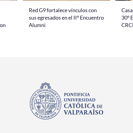
Red G9 fortalece vínculos con
Casa 
l
sus egresados en el II° Encuentro
30° 
con
Alumni
CRC