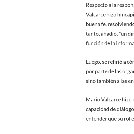
Respecto a la respon
Valcarce hizo hincapi
buena fe, resolviendo
tanto, añadió, "un di
función de la inform
Luego, se refirió a c
por parte de las orga
sino también a las en
Mario Valcarce hizo 
capacidad de diálogo,
entender que su rol e