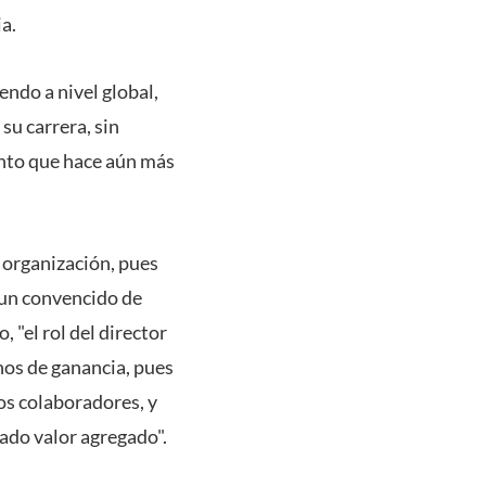
a.
endo a nivel global,
su carrera, sin
ento que hace aún más
a organización, pues
r un convencido de
 "el rol del director
inos de ganancia, pues
los colaboradores, y
ado valor agregado".