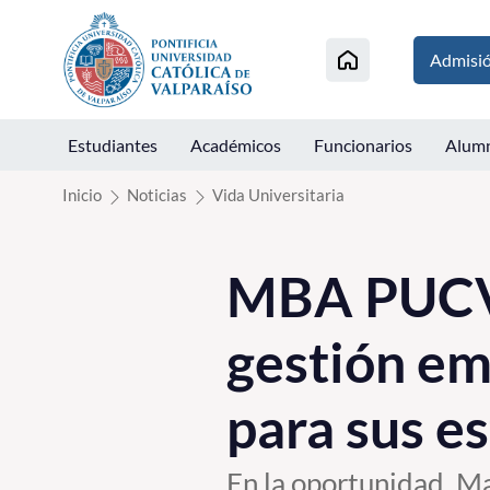
Click acá para ir directamente al contenido
Admisi
Estudiantes
Académicos
Funcionarios
Alum
Inicio
Noticias
Vida Universitaria
MBA PUCV 
gestión em
para sus e
En la oportunidad, Ma