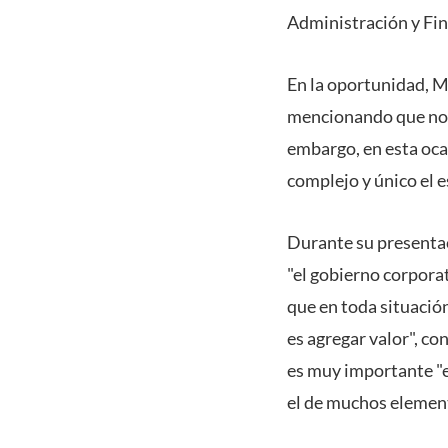
Administración y Fin
En la oportunidad, Ma
mencionando que no es
embargo, en esta oca
complejo y único el e
Durante su presentaci
"el gobierno corporat
que en toda situación
es agregar valor", co
es muy importante "el
el de muchos element