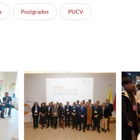
a
Postgrados
PUCV