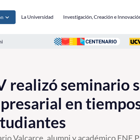
La Universidad
Investigación, Creación e Innovació
ón
ni
realizó seminario 
presarial en tiempos 
studiantes
rio Valcarce, alumni y académico ENE PU