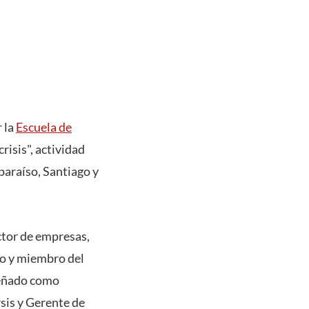
 la
Escuela de
risis", actividad
paraíso, Santiago y
ctor de empresas,
go y miembro del
peñado como
sis y Gerente de