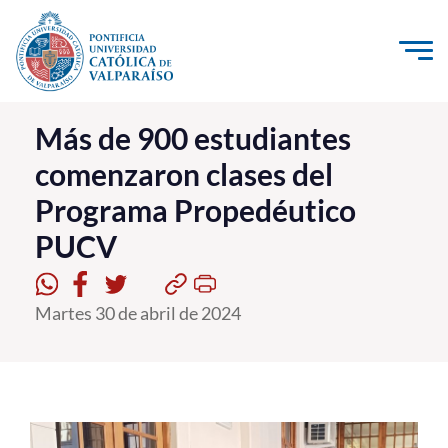
Click acá para ir directamente al contenido
La Universidad
Más de 900 estudiantes
comenzaron clases del
Investigación, Creación e Innovación
Programa Propedéutico
PUCV Internacional
PUCV
Vinculación con el Medio
Admisión
Martes 30 de abril de 2024
Pregrado
Postgrado
Formación Continua