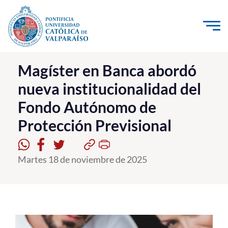
Click acá para ir directamente al contenido
La Universidad
Magíster en Banca abordó
nueva institucionalidad del
Investigación, Creación e Innovación
Fondo Autónomo de
PUCV Internacional
Protección Previsional
Vinculación con el Medio
Admisión
Martes 18 de noviembre de 2025
Pregrado
Postgrado
Formación Continua