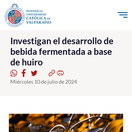
Click acá para ir directamente al contenido
La Universidad
Investigan el desarrollo de
bebida fermentada a base
Investigación, Creación e Innovación
de huiro
PUCV Internacional
Vinculación con el Medio
Miércoles 10 de julio de 2024
Admisión
Pregrado
Postgrado
Formación Continua