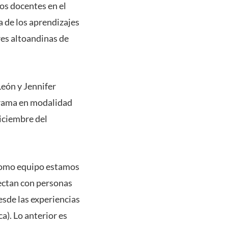
los docentes en el
a de los aprendizajes
res altoandinas de
León y Jennifer
grama en modalidad
diciembre del
“como equipo estamos
nectan con personas
sde las experiencias
a). Lo anterior es