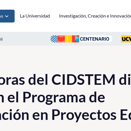
La Universidad
Investigación, Creación e Innovació
ón
ni
oras del CIDSTEM d
 el Programa de
ación en Proyectos E