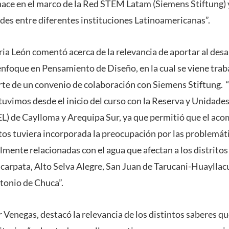
nace en el marco de la Red STEM Latam (Siemens Stiftung) y
edes entre diferentes instituciones Latinoamericanas”.
ria León comentó acerca de la relevancia de aportar al desa
enfoque en Pensamiento de Diseño, en la cual se viene tra
rte de un convenio de colaboración con Siemens Stiftung.
uvimos desde el inicio del curso con la Reserva y Unidade
L) de Caylloma y Arequipa Sur, ya que permitió que el ac
tos tuviera incorporada la preocupación por las problemáti
mente relacionadas con el agua que afectan a los distritos
arpata, Alto Selva Alegre, San Juan de Tarucani-Huaylla
tonio de Chuca”.
r Venegas, destacó la relevancia de los distintos saberes q