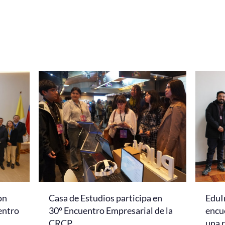
on
Casa de Estudios participa en
EduI
entro
30° Encuentro Empresarial de la
encu
CRCP
una r