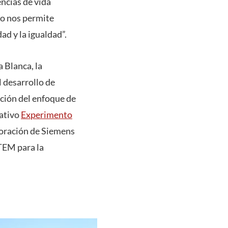
encias de vida
ro nos permite
d y la igualdad”.
a Blanca, la
l desarrollo de
ación del enfoque de
cativo
Experimento
boración de Siemens
STEM para la