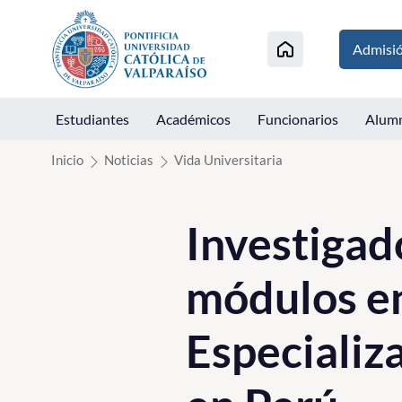
Click acá para ir directamente al contenido
Admisi
Estudiantes
Académicos
Funcionarios
Alum
Inicio
Noticias
Vida Universitaria
Investigad
módulos en
Especializ