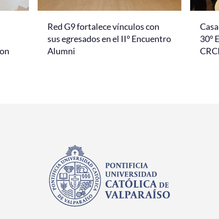
Red G9 fortalece vínculos con
Casa 
l
sus egresados en el II° Encuentro
30° 
con
Alumni
CRC