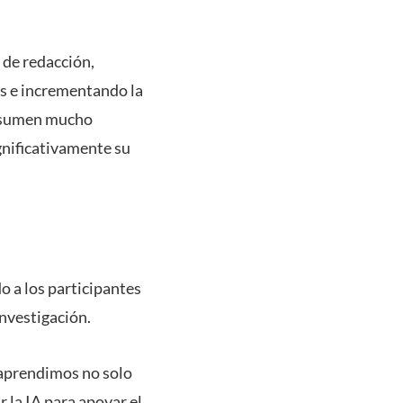
 de redacción,
os e incrementando la
consumen mucho
gnificativamente su
o a los participantes
investigación.
e aprendimos no solo
 la IA para apoyar el