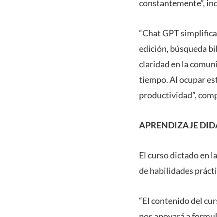
constantemente”, ind
“Chat GPT simplifica 
edición, búsqueda bi
claridad en la comun
tiempo. Al ocupar es
productividad”, com
APRENDIZAJE DID
El curso dictado en 
de habilidades prácti
“El contenido del cu
nos apoyará a formul