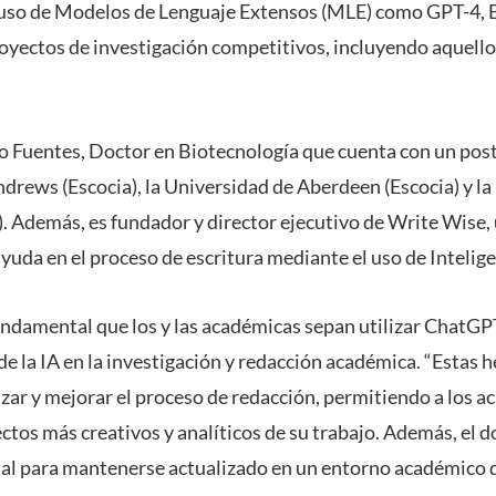
 uso de Modelos de Lenguaje Extensos (MLE) como GPT-4, B
royectos de investigación competitivos, incluyendo aquell
do Fuentes, Doctor en Biotecnología que cuenta con un pos
ndrews (Escocia), la Universidad de Aberdeen (Escocia) y l
 Además, es fundador y director ejecutivo de Write Wise,
yuda en el proceso de escritura mediante el uso de Inteligen
undamental que los y las académicas sepan utilizar ChatGPT
de la IA en la investigación y redacción académica. “Estas
lizar y mejorar el proceso de redacción, permitiendo a los 
ctos más creativos y analíticos de su trabajo. Además, el 
ial para mantenerse actualizado en un entorno académico 