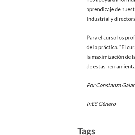
aprendizaje de nuest
Industrial y directo
Para el curso los pro
de la práctica. “El c
la maximización de la
de estas herramienta
Por Constanza Galar
InES Género
Tags