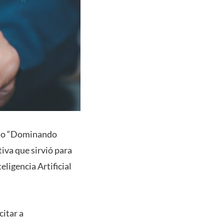
lado “Dominando
iva que sirvió para
ligencia Artificial
citar a