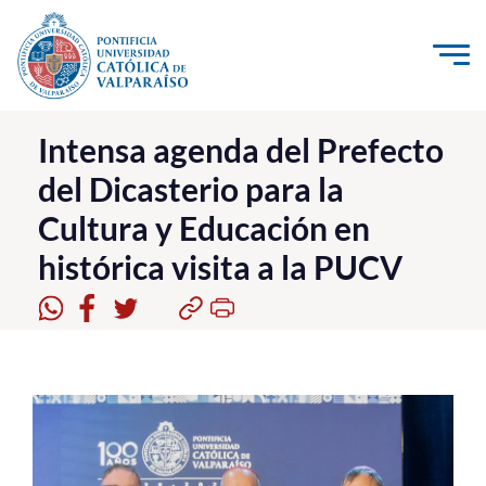
Click acá para ir directamente al contenido
La Universidad
Intensa agenda del Prefecto
del Dicasterio para la
Investigación, Creación e Innovación
Cultura y Educación en
PUCV Internacional
histórica visita a la PUCV
Vinculación con el Medio
Admisión
Pregrado
Postgrado
Formación Continua