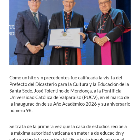
Estudiantes
Académicos
Funcionarios
Alumni
Como un hito sin precedentes fue calificada la visita del
English
Prefecto del Dicasterio para la Cultura y la Educación de la
Santa Sede, José Tolentino de Mendonça, a la Pontificia
Universidad Católica de Valparaíso (PUCV), en el marco de
la inauguración de su Año Académico 2026 y su aniversario
número 98.
Se trata de la primera vez que la casa de estudios recibe a
la máxima autoridad vaticana en materia de educación y
cultura desde la creación del Dicasterio impulsado por el