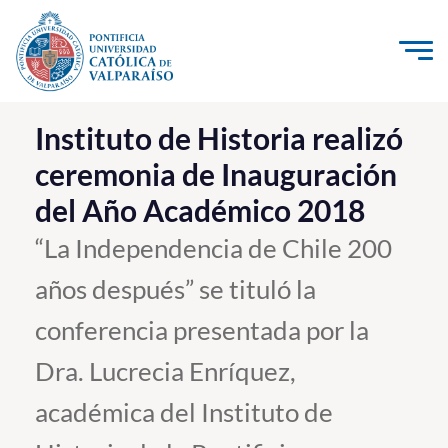
Click acá para ir directamente al contenido
La Universidad
Instituto de Historia realizó
ceremonia de Inauguración
Investigación, Creación e Innovación
del Año Académico 2018
PUCV Internacional
Vinculación con el Medio
“La Independencia de Chile 200
años después” se tituló la
Admisión
conferencia presentada por la
Pregrado
Dra. Lucrecia Enríquez,
Postgrado
académica del Instituto de
Formación Continua