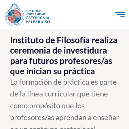
Click acá para ir directamente al contenido
La Universidad
Instituto de Filosofía realiza
ceremonia de investidura
Investigación, Creación e Innovación
para futuros profesores/as
PUCV Internacional
que inician su práctica
Vinculación con el Medio
La formación de práctica es parte
Admisión
de la línea curricular que tiene
Pregrado
como propósito que los
Postgrado
profesores/as aprendan a enseñar
Formación Continua