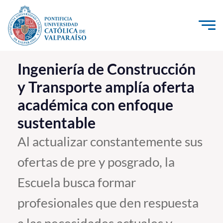
Click acá para ir directamente al contenido
La Universidad
Ingeniería de Construcción
y Transporte amplía oferta
Investigación, Creación e Innovación
académica con enfoque
PUCV Internacional
sustentable
Vinculación con el Medio
Al actualizar constantemente sus
Admisión
ofertas de pre y posgrado, la
Pregrado
Escuela busca formar
Postgrado
profesionales que den respuesta
Formación Continua