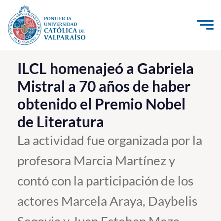
Click acá para ir directamente al contenido
La Universidad
ILCL homenajeó a Gabriela
Mistral a 70 años de haber
Investigación, Creación e Innovación
obtenido el Premio Nobel
PUCV Internacional
de Literatura
Vinculación con el Medio
La actividad fue organizada por la
Admisión
profesora Marcia Martínez y
Pregrado
contó con la participación de los
Postgrado
actores Marcela Araya, Daybelis
Formación Continua