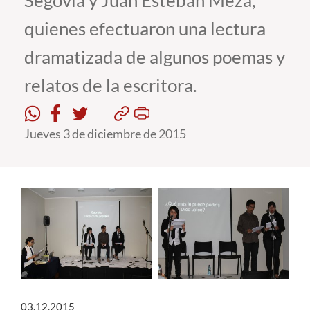
Segovia y Juan Esteban Meza,
quienes efectuaron una lectura
Estudiantes
dramatizada de algunos poemas y
Académicos
relatos de la escritora.
Funcionarios
Alumni
Jueves 3 de diciembre de 2015
English
03.12.2015