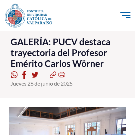
Click acá para ir directamente al contenido
La Universidad
GALERÍA: PUCV destaca
trayectoria del Profesor
Investigación, Creación e Innovación
Emérito Carlos Wörner
PUCV Internacional
Vinculación con el Medio
Jueves 26 de junio de 2025
Admisión
Pregrado
Postgrado
Formación Continua