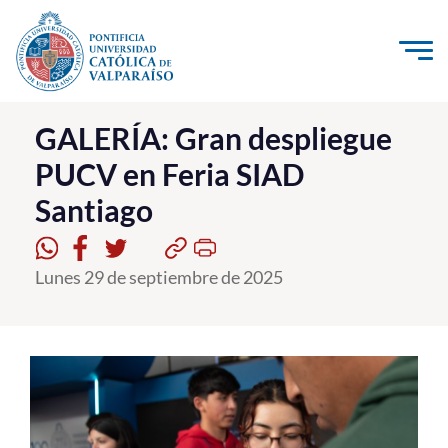
Click acá para ir directamente al contenido
La Universidad
GALERÍA: Gran despliegue
PUCV en Feria SIAD
Investigación, Creación e Innovación
Santiago
PUCV Internacional
Vinculación con el Medio
Lunes 29 de septiembre de 2025
Admisión
Pregrado
Postgrado
Formación Continua