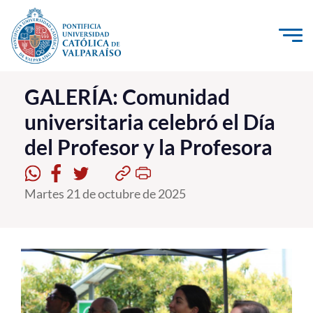
Click acá para ir directamente al contenido
La Universidad
GALERÍA: Comunidad
universitaria celebró el Día
Investigación, Creación e Innovación
del Profesor y la Profesora
PUCV Internacional
Vinculación con el Medio
Martes 21 de octubre de 2025
Admisión
Pregrado
Postgrado
Formación Continua