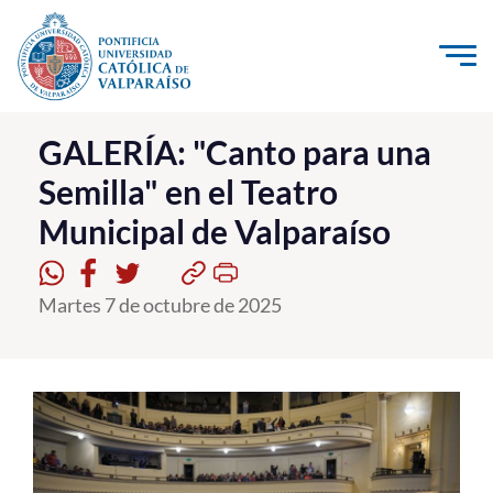
Click acá para ir directamente al contenido
La Universidad
GALERÍA: "Canto para una
Semilla" en el Teatro
Investigación, Creación e Innovación
Municipal de Valparaíso
PUCV Internacional
Vinculación con el Medio
Martes 7 de octubre de 2025
Admisión
Pregrado
Postgrado
Formación Continua