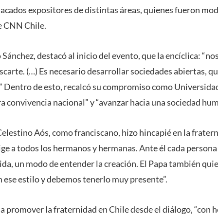
tacados expositores de distintas áreas, quienes fueron mo
de CNN Chile.
 Sánchez, destacó al inicio del evento, que la encíclica: “no
escarte. (…) Es necesario desarrollar sociedades abiertas, q
” Dentro de esto, recalcó su compromiso como Universidad 
a convivencia nacional” y “avanzar hacia una sociedad huma
elestino Aós, como franciscano, hizo hincapié en la frater
rige a todos los hermanos y hermanas. Ante él cada persona
vida, un modo de entender la creación. El Papa también qui
ese estilo y debemos tenerlo muy presente”.
a promover la fraternidad en Chile desde el diálogo, “con he