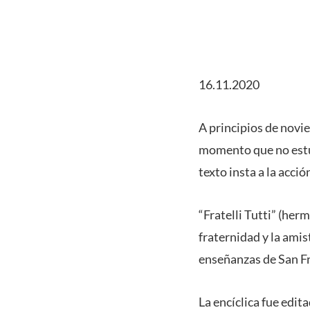
16.11.2020
A principios de novie
momento que no estuv
texto insta a la acci
“Fratelli Tutti” (herm
fraternidad y la ami
enseñanzas de San Fr
La encíclica fue edit