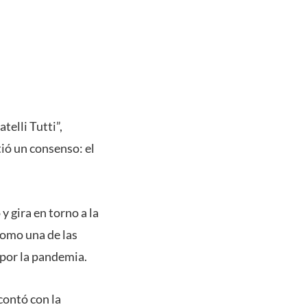
telli Tutti”,
ió un consenso: el
y gira en torno a la
como una de las
 por la pandemia.
contó con la