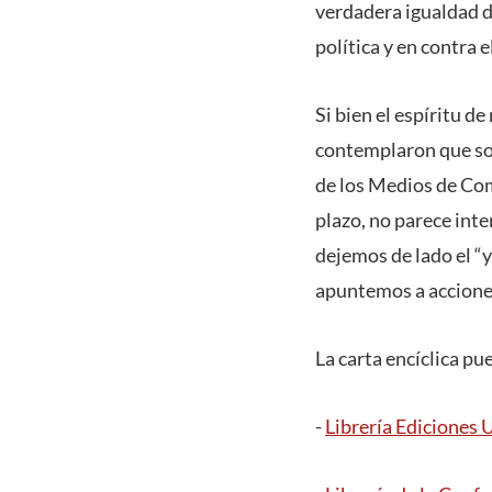
verdadera igualdad d
política y en contra e
Si bien el espíritu d
contemplaron que son
de los Medios de Com
plazo, no parece inte
dejemos de lado el “
apuntemos a acciones
La carta encíclica pu
-
Librería Ediciones 