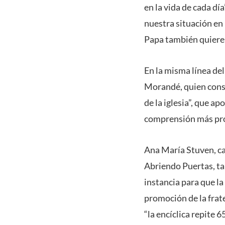
en la vida de cada dí
nuestra situación en 
Papa también quiere 
En la misma línea de
Morandé, quien consig
de la iglesia”, que a
comprensión más prof
Ana María Stuven, ca
Abriendo Puertas, ta
instancia para que l
promoción de la frat
“la encíclica repite 