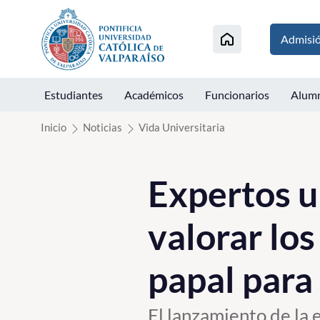
Click acá para ir directamente al contenido
Admisi
Estudiantes
Académicos
Funcionarios
Alum
Inicio
Noticias
Vida Universitaria
Expertos u
valorar los
papal para
El lanzamiento de la 