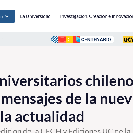
La Universidad
Investigación, Creación e Innovació
ón
ni
niversitarios chileno
 mensajes de la nuev
 la actualidad
edición de la CECH y Ediciones UC de la 