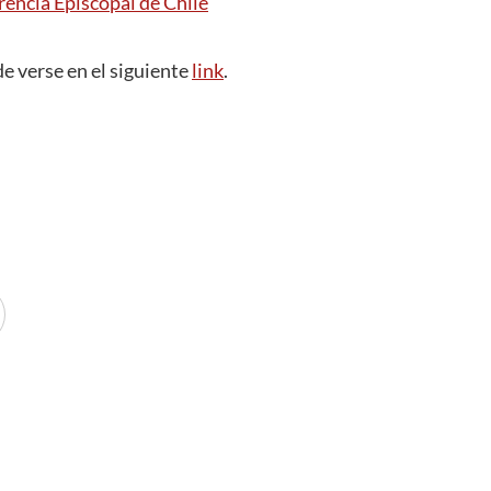
rencia Episcopal de Chile
e verse en el siguiente
link
.