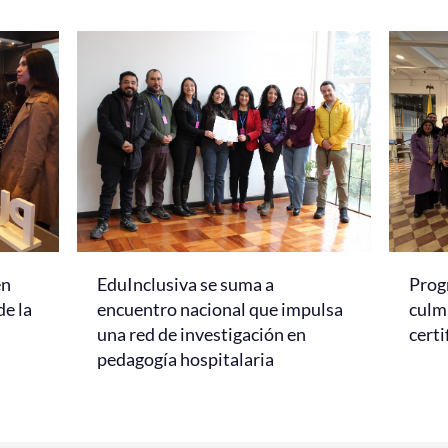
en
EduInclusiva se suma a
Prog
de la
encuentro nacional que impulsa
culmi
una red de investigación en
certi
pedagogía hospitalaria