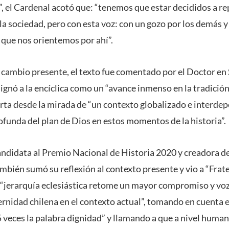
a”, el Cardenal acotó que: “tenemos que estar decididos a re
la sociedad, pero con esta voz: con un gozo por los demás y 
que nos orientemos por ahí”.
l cambio presente, el texto fue comentado por el Doctor en
nó a la encíclica como un “avance inmenso en la tradición 
porta desde la mirada de “un contexto globalizado e interdep
unda del plan de Dios en estos momentos de la historia”.
ndidata al Premio Nacional de Historia 2020 y creadora d
mbién sumó su reflexión al contexto presente y vio a “Frate
a “jerarquía eclesiástica retome un mayor compromiso y voz
ernidad chilena en el contexto actual”, tomando en cuent
65 veces la palabra dignidad” y llamando a que a nivel huma