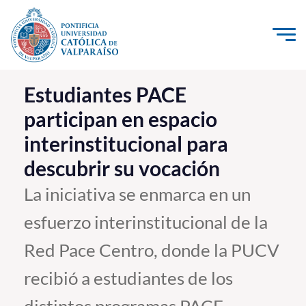
Click acá para ir directamente al contenido
La Universidad
Estudiantes PACE
participan en espacio
Investigación, Creación e Innovación
interinstitucional para
PUCV Internacional
descubrir su vocación
Vinculación con el Medio
La iniciativa se enmarca en un
Admisión
esfuerzo interinstitucional de la
Pregrado
Red Pace Centro, donde la PUCV
Postgrado
recibió a estudiantes de los
Formación Continua