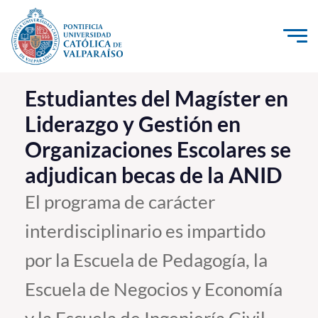
Click acá para ir directamente al contenido
La Universidad
Estudiantes del Magíster en
Liderazgo y Gestión en
Investigación, Creación e Innovación
Organizaciones Escolares se
PUCV Internacional
adjudican becas de la ANID
Vinculación con el Medio
El programa de carácter
Admisión
interdisciplinario es impartido
Pregrado
por la Escuela de Pedagogía, la
Postgrado
Escuela de Negocios y Economía
Formación Continua