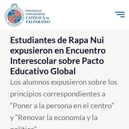
Click acá para ir directamente al contenido
La Universidad
Estudiantes de Rapa Nui
expusieron en Encuentro
Investigación, Creación e Innovación
Interescolar sobre Pacto
PUCV Internacional
Educativo Global
Vinculación con el Medio
Los alumnos expusieron sobre los
Admisión
principios correspondientes a
Pregrado
“Poner a la persona en el centro”
Postgrado
y “Renovar la economía y la
Formación Continua