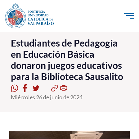
Click acá para ir directamente al contenido
La Universidad
Estudiantes de Pedagogía
en Educación Básica
Investigación, Creación e Innovación
donaron juegos educativos
PUCV Internacional
para la Biblioteca Sausalito
Vinculación con el Medio
Admisión
Miércoles 26 de junio de 2024
Pregrado
Postgrado
Formación Continua