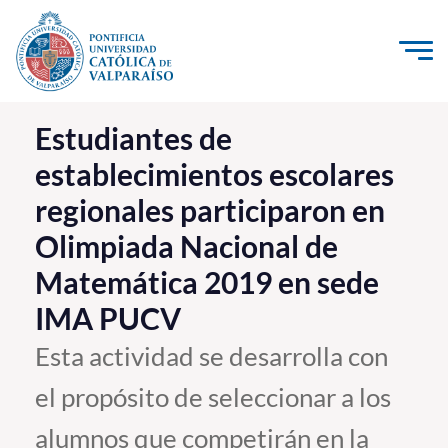
Click acá para ir directamente al contenido
La Universidad
Estudiantes de
establecimientos escolares
Investigación, Creación e Innovación
regionales participaron en
PUCV Internacional
Olimpiada Nacional de
Vinculación con el Medio
Matemática 2019 en sede
Admisión
IMA PUCV
Esta actividad se desarrolla con
Pregrado
el propósito de seleccionar a los
Postgrado
alumnos que competirán en la
Formación Continua