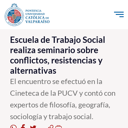
Click acá para ir directamente al contenido
La Universidad
Escuela de Trabajo Social
realiza seminario sobre
Investigación, Creación e Innovación
conflictos, resistencias y
PUCV Internacional
alternativas
Vinculación con el Medio
El encuentro se efectuó en la
Admisión
Cineteca de la PUCV y contó con
Pregrado
expertos de filosofía, geografía,
Postgrado
sociología y trabajo social.
Formación Continua