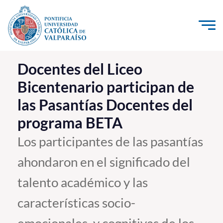
Click acá para ir directamente al contenido
La Universidad
Docentes del Liceo
Bicentenario participan de
Investigación, Creación e Innovación
las Pasantías Docentes del
PUCV Internacional
programa BETA
Vinculación con el Medio
Los participantes de las pasantías
Admisión
ahondaron en el significado del
Pregrado
talento académico y las
Postgrado
características socio-
Formación Continua