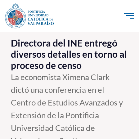
Click acá para ir directamente al contenido
La Universidad
Directora del INE entregó
diversos detalles en torno al
Investigación, Creación e Innovación
proceso de censo
PUCV Internacional
Vinculación con el Medio
La economista Ximena Clark
dictó una conferencia en el
Admisión
Centro de Estudios Avanzados y
Pregrado
Extensión de la Pontificia
Postgrado
Universidad Católica de
Formación Continua