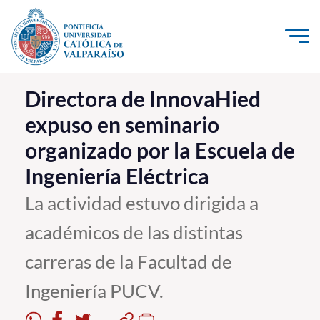
Click acá para ir directamente al contenido
La Universidad
Directora de InnovaHied
expuso en seminario
Investigación, Creación e Innovación
organizado por la Escuela de
PUCV Internacional
Ingeniería Eléctrica
Vinculación con el Medio
La actividad estuvo dirigida a
Admisión
académicos de las distintas
Pregrado
carreras de la Facultad de
Postgrado
Ingeniería PUCV.
Formación Continua