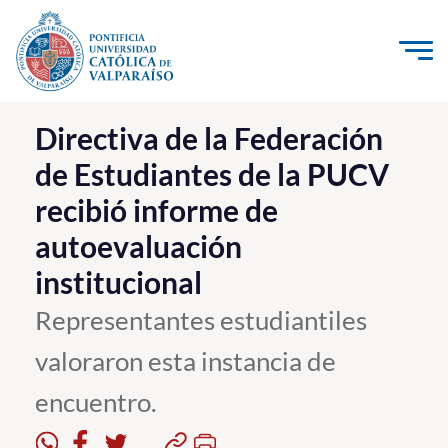
Click acá para ir directamente al contenido
La Universidad
Directiva de la Federación
de Estudiantes de la PUCV
Investigación, Creación e Innovación
recibió informe de
PUCV Internacional
autoevaluación
Vinculación con el Medio
institucional
Admisión
Representantes estudiantiles
valoraron esta instancia de
Pregrado
encuentro.
Postgrado
Formación Continua