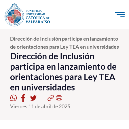
Click acá para ir directamente al contenido
La Universidad
Dirección de Inclusión participa en lanzamiento
de orientaciones para Ley TEA en universidades
Investigación, Creación e Innovación
Dirección de Inclusión
PUCV Internacional
participa en lanzamiento de
Vinculación con el Medio
orientaciones para Ley TEA
en universidades
Admisión
Pregrado
Viernes 11 de abril de 2025
Postgrado
Formación Continua