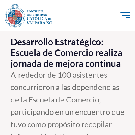
Click acá para ir directamente al contenido
La Universidad
Desarrollo Estratégico:
Escuela de Comercio realiza
Investigación, Creación e Innovación
jornada de mejora continua
PUCV Internacional
Vinculación con el Medio
Alrededor de 100 asistentes
concurrieron a las dependencias
Admisión
de la Escuela de Comercio,
Pregrado
participando en un encuentro que
Postgrado
tuvo como propósito recopilar
Formación Continua