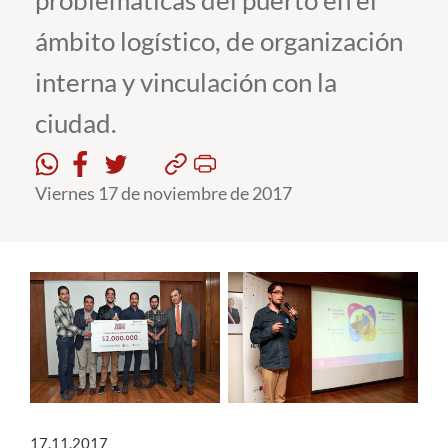
problemáticas del puerto en el
ámbito logístico, de organización
Estudiantes
interna y vinculación con la
Académicos
ciudad.
Funcionarios
Alumni
Viernes 17 de noviembre de 2017
English
17.11.2017