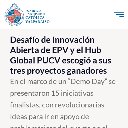
Click acá para ir directamente al contenido
La Universidad
Desafío de Innovación
Abierta de EPV y el Hub
Investigación, Creación e Innovación
Global PUCV escogió a sus
PUCV Internacional
tres proyectos ganadores
Vinculación con el Medio
En el marco de un “Demo Day” se
Admisión
presentaron 15 iniciativas
Pregrado
finalistas, con revolucionarias
Postgrado
ideas para ir en apoyo de
Formación Continua