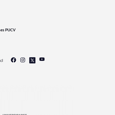
nes PUCV
cl