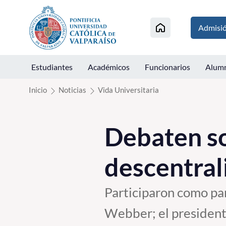
Click acá para ir directamente al contenido
Admisi
Estudiantes
Académicos
Funcionarios
Alum
Inicio
Noticias
Vida Universitaria
Debaten so
descentral
Participaron como pa
Webber; el president