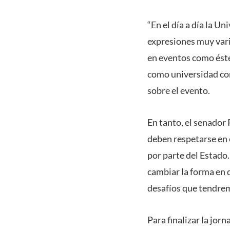
“En el día a día la U
expresiones muy vari
en eventos como éste
como universidad con
sobre el evento.
En tanto, el senador
deben respetarse en e
por parte del Estado.
cambiar la forma en q
desafíos que tendrem
Para finalizar la jor