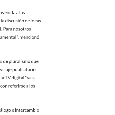
nvenida a las
la discusión de ideas
l. Para nosotros
ndamental”, mencionó
os de pluralismo que
visaje publicitario
a TV digital “va a
con referirse a los
diálogo e intercambio