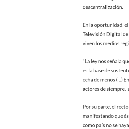
descentralización.
En la oportunidad, e
Televisión Digital d
viven los medios reg
“La ley nos señala 
es la base de sustent
echa de menos (…) En 
actores de siempre, 
Por su parte, el rect
manifestando que ést
como país no se haya