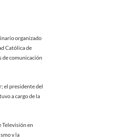
minario organizado
ad Católica de
os de comunicación
 el presidente del
uvo a cargo de la
e Televisión en
ismo y la