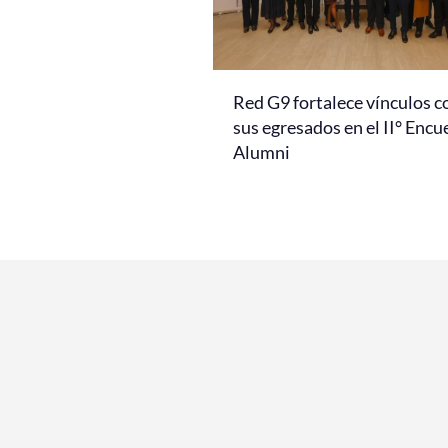
Red G9 fortalece vínculos c
sus egresados en el II° Encu
Alumni