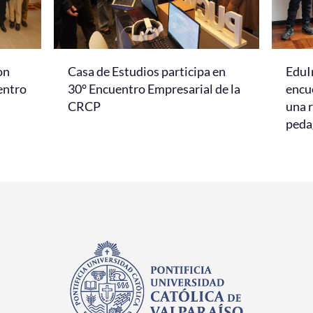
on
Casa de Estudios participa en
EduI
entro
30° Encuentro Empresarial de la
encu
CRCP
una r
peda