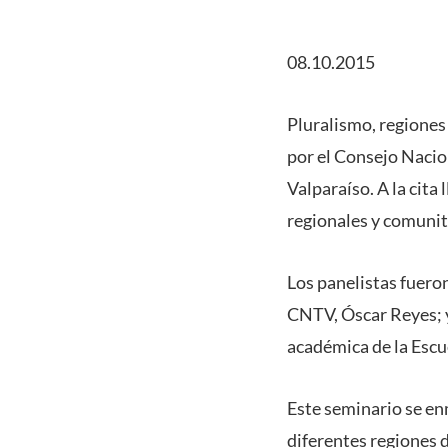
08.10.2015
Pluralismo, regiones
por el Consejo Nacion
Valparaíso. A la cit
regionales y comuni
Los panelistas fuero
CNTV, Óscar Reyes; y
académica de la Escu
Este seminario se en
diferentes regiones d