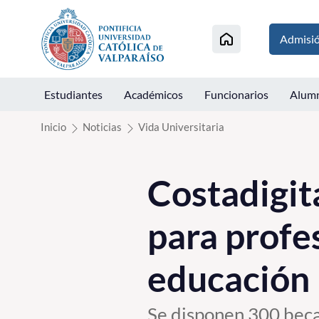
Click acá para ir directamente al contenido
Admisi
Estudiantes
Académicos
Funcionarios
Alum
Inicio
Noticias
Vida Universitaria
Costadigit
para profe
educación 
Se disponen 300 becas