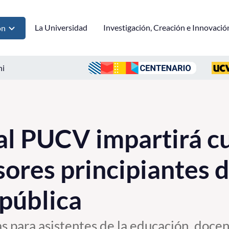
La Universidad
Investigación, Creación e Innovació
ón
ni
al PUCV impartirá cu
sores principiantes d
pública
 para asistentes de la educación, docen