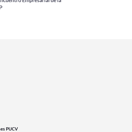
Encuentro Empresarial de la
P
nes PUCV