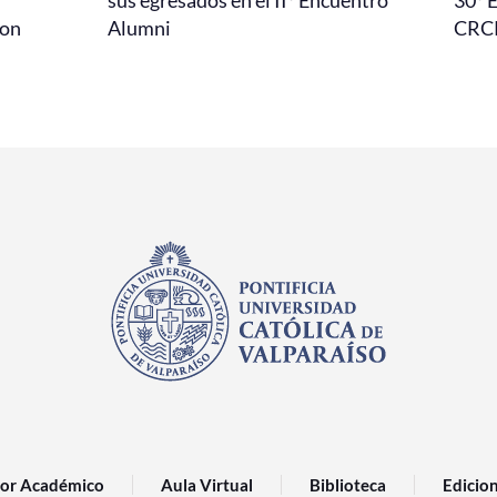
l
sus egresados en el II° Encuentro
30° 
con
Alumni
CRC
or Académico
Aula Virtual
Biblioteca
Edicio