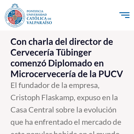
Click acá para ir directamente al contenido
La Universidad
Con charla del director de
Cervecería Tübinger
Investigación, Creación e Innovación
comenzó Diplomado en
PUCV Internacional
Microcervecería de la PUCV
Vinculación con el Medio
El fundador de la empresa,
Admisión
Cristoph Flaskamp, expuso en la
Pregrado
Casa Central sobre la evolución
Postgrado
que ha enfrentado el mercado de
Formación Continua