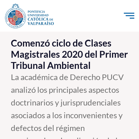
Click acá para ir directamente al contenido
La Universidad
Comenzó ciclo de Clases
Magistrales 2020 del Primer
Investigación, Creación e Innovación
Tribunal Ambiental
PUCV Internacional
Vinculación con el Medio
La académica de Derecho PUCV
analizó los principales aspectos
Admisión
doctrinarios y jurisprudenciales
Pregrado
asociados a los inconvenientes y
Postgrado
defectos del régimen
Formación Continua