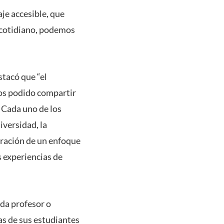
aje accesible, que
 cotidiano, podemos
stacó que “el
mos podido compartir
. Cada uno de los
iversidad, la
oración de un enfoque
s experiencias de
ada profesor o
as de sus estudiantes