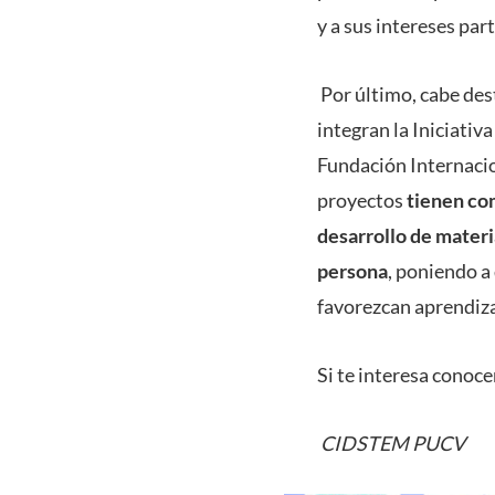
y a sus intereses part
Por último, cabe des
integran la Iniciati
Fundación Internaci
proyectos
tienen com
desarrollo de materi
persona
, poniendo a
favorezcan aprendizaj
Si te interesa conoce
CIDSTEM PUCV