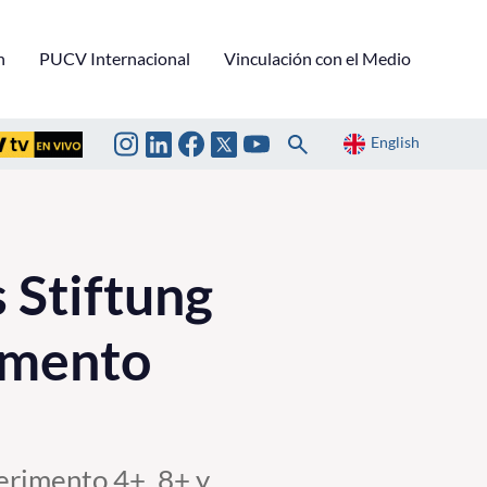
n
PUCV Internacional
Vinculación con el Medio
English
Stiftung
imento
erimento 4+, 8+ y