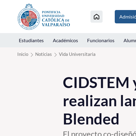
Click acá para ir directamente al contenido
Admisi
Estudiantes
Académicos
Funcionarios
Alum
Inicio
Noticias
Vida Universitaria
CIDSTEM y
realizan l
Blended
El proyecto co-diseñ