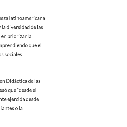
queza latinoamericana
 la diversidad de las
en priorizar la
omprendiendo que el
os sociales
en Didáctica de las
esó que “desde el
nte ejercida desde
iantes o la