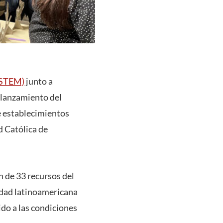
IDSTEM)
junto a
 lanzamiento del
e establecimientos
d Católica de
n de 33 recursos del
idad latinoamericana
ido a las condiciones