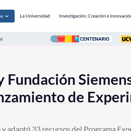
La Universidad
Investigación, Creación e Innovació
ón
ni
 Fundación Siemens 
anzamiento de Exper
ó y adaptó 33 recursos del Programa Exp