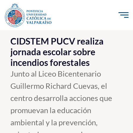
Click acá para ir directamente al contenido
La Universidad
CIDSTEM PUCV realiza
jornada escolar sobre
Investigación, Creación e Innovación
incendios forestales
PUCV Internacional
Vinculación con el Medio
Junto al Liceo Bicentenario
Guillermo Richard Cuevas, el
Admisión
centro desarrolla acciones que
Pregrado
promuevan la educación
Postgrado
ambiental y la prevención,
Formación Continua