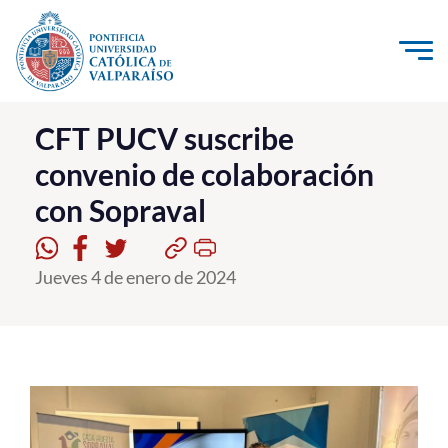
Click acá para ir directamente al contenido
La Universidad
CFT PUCV suscribe
convenio de colaboración
Investigación, Creación e Innovación
con Sopraval
PUCV Internacional
Vinculación con el Medio
Jueves 4 de enero de 2024
Admisión
Pregrado
Postgrado
Formación Continua