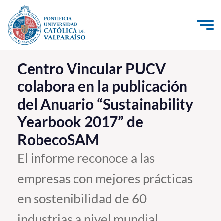
Click acá para ir directamente al contenido
La Universidad
Centro Vincular PUCV
colabora en la publicación
Investigación, Creación e Innovación
del Anuario “Sustainability
PUCV Internacional
Yearbook 2017” de
Vinculación con el Medio
RobecoSAM
Admisión
El informe reconoce a las
empresas con mejores prácticas
Pregrado
en sostenibilidad de 60
Postgrado
Formación Continua
industrias a nivel mundial.