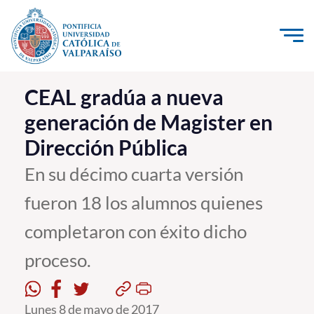
Click acá para ir directamente al contenido
La Universidad
CEAL gradúa a nueva
generación de Magister en
Investigación, Creación e Innovación
Dirección Pública
PUCV Internacional
Vinculación con el Medio
En su décimo cuarta versión
fueron 18 los alumnos quienes
Admisión
completaron con éxito dicho
Pregrado
proceso.
Postgrado
Formación Continua
Lunes 8 de mayo de 2017