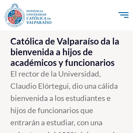
Click acá para ir directamente al contenido
La Universidad
Católica de Valparaíso da la
bienvenida a hijos de
Investigación, Creación e Innovación
académicos y funcionarios
PUCV Internacional
Vinculación con el Medio
El rector de la Universidad,
Claudio Elórtegui, dio una cálida
Admisión
bienvenida a los estudiantes e
Pregrado
hijos de funcionarios que
Postgrado
entrarán a estudiar, con una
Formación Continua