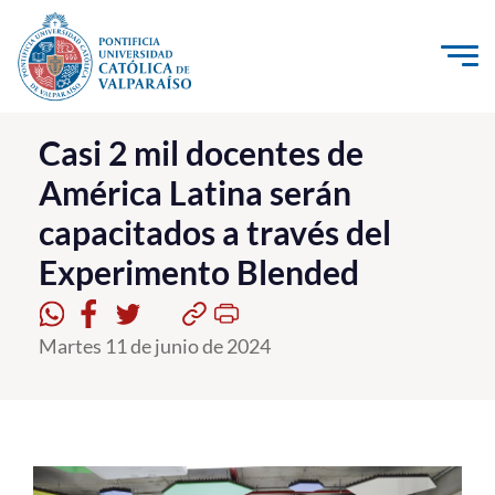
Click acá para ir directamente al contenido
La Universidad
Casi 2 mil docentes de
América Latina serán
Investigación, Creación e Innovación
capacitados a través del
PUCV Internacional
Experimento Blended
Vinculación con el Medio
Admisión
Martes 11 de junio de 2024
Pregrado
Postgrado
Formación Continua