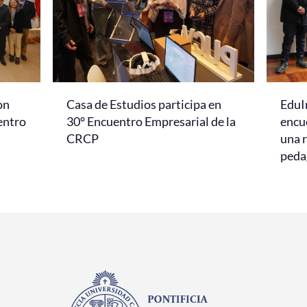
on
Casa de Estudios participa en
EduI
entro
30° Encuentro Empresarial de la
encu
CRCP
una r
peda