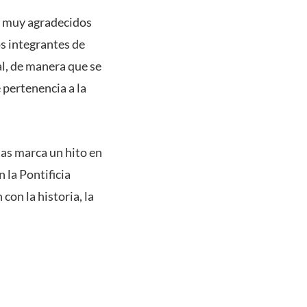
os muy agradecidos
os integrantes de
l, de manera que se
 pertenencia a la
nas marca un hito en
 la Pontificia
on la historia, la