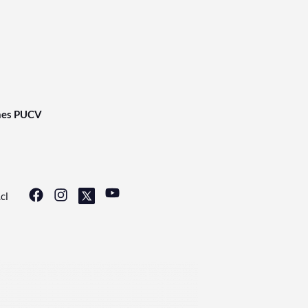
nes PUCV
cl