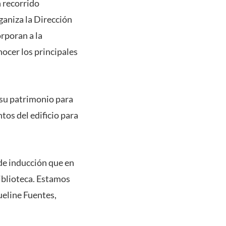
n recorrido
rganiza la Dirección
orporan a la
nocer los principales
 su patrimonio para
ntos del edificio para
de inducción que en
Biblioteca. Estamos
ueline Fuentes,