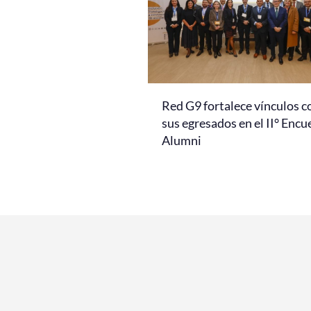
Red G9 fortalece vínculos c
sus egresados en el II° Encu
Alumni