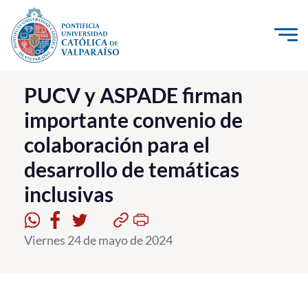
Click acá para ir directamente al contenido
La Universidad
PUCV y ASPADE firman
importante convenio de
Investigación, Creación e Innovación
colaboración para el
PUCV Internacional
desarrollo de temáticas
Vinculación con el Medio
inclusivas
Admisión
Viernes 24 de mayo de 2024
Pregrado
Postgrado
Formación Continua