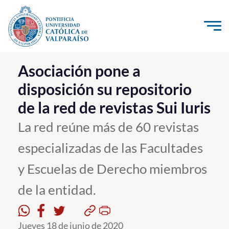
Click acá para ir directamente al contenido
La Universidad
Asociación pone a
disposición su repositorio
Investigación, Creación e Innovación
de la red de revistas Sui Iuris
PUCV Internacional
Vinculación con el Medio
La red reúne más de 60 revistas
especializadas de las Facultades
Admisión
y Escuelas de Derecho miembros
Pregrado
de la entidad.
Postgrado
Formación Continua
Jueves 18 de junio de 2020