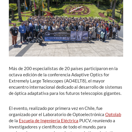
Estudiantes
Académicos
Funcionarios
Alumni
Más de 200 especialistas de 20 países participaron en la
English
octava edición de la conferencia Adaptive Optics for
Extremely Large Telescopes (AO4ELT8), el mayor
encuentro internacional dedicado al desarrollo de sistemas
de óptica adaptativa para los futuros telescopios gigantes.
El evento, realizado por primera vez en Chile, fue
organizado por el Laboratorio de Optoelectrónica
Optolab
de la
Escuela de Ingeniería Eléctrica
PUCV, reuniendo a
investigadores y científicos de todo el mundo, para