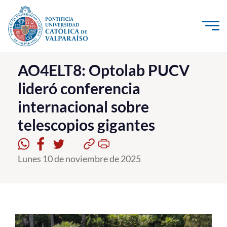
Click acá para ir directamente al contenido
La Universidad
AO4ELT8: Optolab PUCV
lideró conferencia
Investigación, Creación e Innovación
internacional sobre
PUCV Internacional
telescopios gigantes
Vinculación con el Medio
Admisión
Lunes 10 de noviembre de 2025
Pregrado
Postgrado
Formación Continua