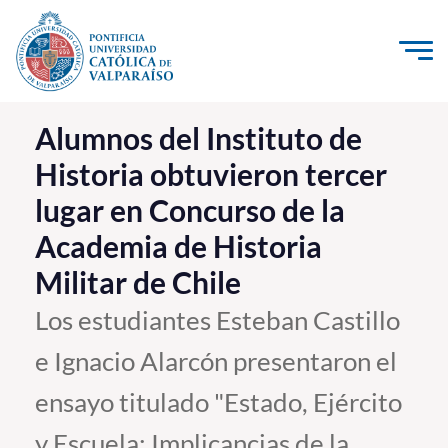
Click acá para ir directamente al contenido
La Universidad
Alumnos del Instituto de
Historia obtuvieron tercer
Investigación, Creación e Innovación
lugar en Concurso de la
PUCV Internacional
Academia de Historia
Vinculación con el Medio
Militar de Chile
Admisión
Los estudiantes Esteban Castillo
e Ignacio Alarcón presentaron el
Pregrado
ensayo titulado "Estado, Ejército
Postgrado
Formación Continua
y Escuela: Implicancias de la