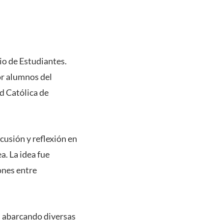
rio de Estudiantes.
or alumnos del
ad Católica de
cusión y reflexión en
a. La idea fue
ones entre
s, abarcando diversas