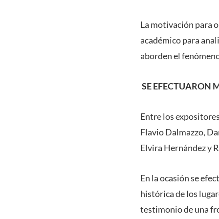
La motivación para o
académico para analiz
aborden el fenómeno 
SE EFECTUARON 
Entre los expositore
Flavio Dalmazzo, Dan
Elvira Hernández y R
En la ocasión se efec
histórica de los lug
testimonio de una fr