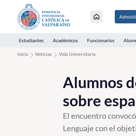
Click acá para ir directamente al contenido
Admisi
Estudiantes
Académicos
Funcionarios
Alum
Inicio
Noticias
Vida Universitaria
Alumnos de
sobre espac
El encuentro convocó 
Lenguaje con el objeti