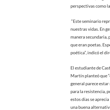
perspectivas como la p
“Este seminario repre
nuestras vidas. En ge
manera secundaria, p
que eran poetas. Esp
poética”, indicó el d
El estudiante de Cas
Martín planteó que “
general parece estar
para la resistencia, 
estos días se apreci
una buena alternativa