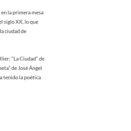
ó en la primera mesa
l siglo XX, lo que
la ciudad de
lier; “La Ciudad” de
oeta” de José Ángel
a tenido la poética