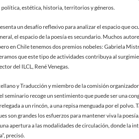
olítica, estética, historia, territorios y géneros.
senta un desafío reflexivo para analizar el espacio que oc
neral, el espacio de la poesía es secundario. Muchos autore
ero en Chile tenemos dos premios nobeles: Gabriela Mistr
eramos que este tipo de actividades contribuya al surgimi
irector del ILCL, René Venegas.
tellano y Traducción y miembro de la comisión organizador
el seminario recoge un sentimiento que puede ser una cong
 relegada a un rincón, a una repisa menguada por el polvo. 
pues son grandes los esfuerzos para mantener viva la poesía.
a una apertura a las modalidades de circulación, donde la i
”, precisó.