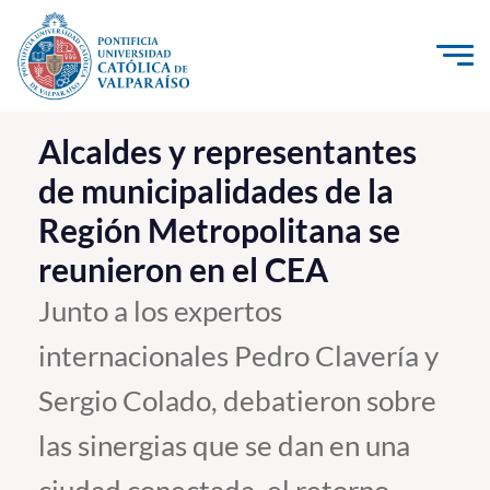
Click acá para ir directamente al contenido
La Universidad
Alcaldes y representantes
de municipalidades de la
Investigación, Creación e Innovación
Región Metropolitana se
PUCV Internacional
reunieron en el CEA
Vinculación con el Medio
Junto a los expertos
Admisión
internacionales Pedro Clavería y
Pregrado
Sergio Colado, debatieron sobre
Postgrado
las sinergias que se dan en una
Formación Continua