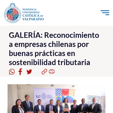
Click acá para ir directamente al contenido
La Universidad
GALERÍA: Reconocimiento
a empresas chilenas por
Investigación, Creación e Innovación
buenas prácticas en
PUCV Internacional
sostenibilidad tributaria
Vinculación con el Medio
Admisión
Pregrado
Postgrado
Formación Continua