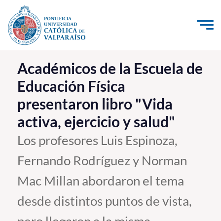
Click acá para ir directamente al contenido
La Universidad
Académicos de la Escuela de
Educación Física
Investigación, Creación e Innovación
presentaron libro "Vida
PUCV Internacional
activa, ejercicio y salud"
Vinculación con el Medio
Los profesores Luis Espinoza,
Admisión
Fernando Rodríguez y Norman
Pregrado
Mac Millan abordaron el tema
Postgrado
desde distintos puntos de vista,
Formación Continua