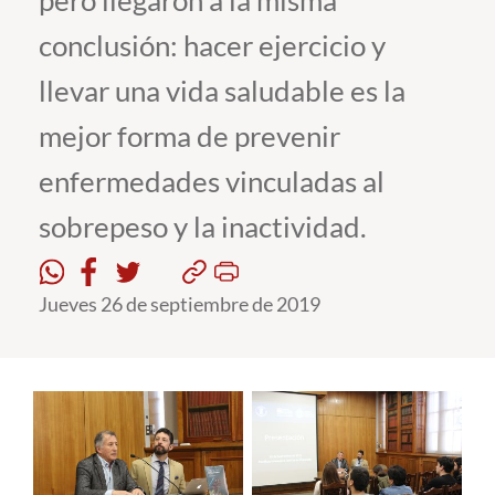
pero llegaron a la misma
conclusión: hacer ejercicio y
Estudiantes
llevar una vida saludable es la
Académicos
mejor forma de prevenir
Funcionarios
enfermedades vinculadas al
Alumni
sobrepeso y la inactividad.
English
Jueves 26 de septiembre de 2019