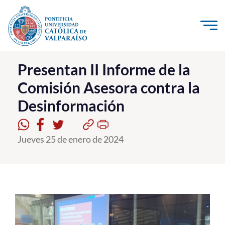
Click acá para ir directamente al contenido
La Universidad
Presentan II Informe de la
Comisión Asesora contra la
Investigación, Creación e Innovación
Desinformación
PUCV Internacional
Vinculación con el Medio
Jueves 25 de enero de 2024
Admisión
Pregrado
Postgrado
Formación Continua